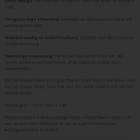
Uniek design:
Een charmant en tijdloos beeld dat direct de aandacht
trekt.
Hoogwaardige afwerking:
Gemaakt van duurzaam kunstgras dat
jarenlang mooi blijft.
Weerbestendig en onderhoudsvrij:
Geschikt voor alle seizoenen
zonder extra zorg.
Veelzijdige toepassing:
Perfect als eyecatcher in uw tuin, als
speels accent in een luxe ruimte, of als stijlvol decorstuk voor
evenementen.
Met de ForeverGreen Kunstgras Kleine Olifant kiest u niet alleen voor
een decoratief object, maar ook voor een uniek stukje kunst dat een
verhaal vertelt.
Afmetingen: 1.15m x 1.65m x 0.9m
Geïnteresseerd in deze prachtige Kleine Olifant? Neem contact met
ons op voor meer informatie of om uw eigen ForeverGreen
kunstgrasbeeld te bestellen.