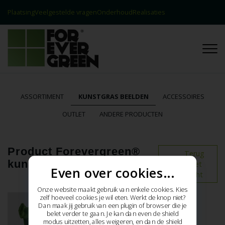
Plaatsing
Veelgestelde vragen
Onderhoud
Realisaties
Contact
Realisaties
ASSORTIMENT
KUNSTGRAS BEELDEN
ACCESSOIRES
OUTLET
ANDERE PRODUCTEN
Product Forevergreen®
Terug
kunstgras Kleine Olifant
naar het
Even over cookies...
overzicht
Onze website maakt gebruik van enkele cookies. Kies
zelf hoeveel cookies je wil eten. Werkt de knop niet?
Dan maak jij gebruik van een plugin of browser die je
belet verder te gaan. Je kan dan even de shield
modus uitzetten, alles weigeren, en dan de shield