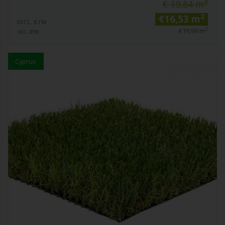
2
€ 19,84 m
2
€16,53 m
EXCL. BTW
2
€19,99 m
INCL. BTW
Cyprus