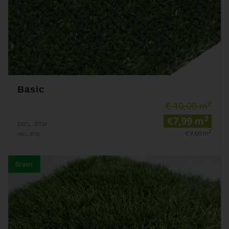
Basic
2
€ 10,00 m
2
€7,99 m
EXCL. BTW
2
€9,66 m
INCL. BTW
Bravo