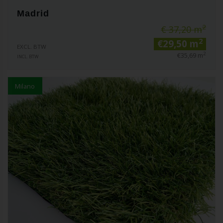
Madrid
2
€ 37,20 m
2
€29,50 m
EXCL. BTW
2
€35,69 m
INCL. BTW
Milano