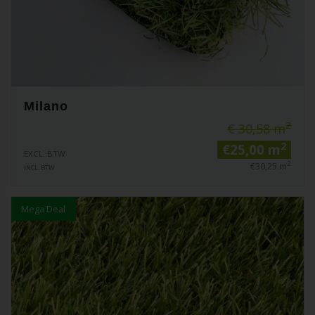
Milano
2
€ 30,58 m
2
€25,00 m
EXCL. BTW
2
€30,25 m
INCL. BTW
Mega Deal