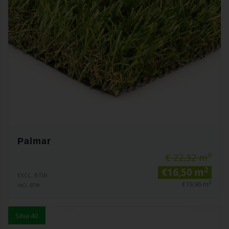
Palmar
2
€ 22,32 m
2
€16,50 m
EXCL. BTW
2
€19,96 m
INCL. BTW
Silva 40