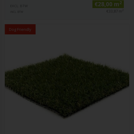
2
€28,00 m
EXCL. BTW
2
€33,87 m
INCL. BTW
Dog Friendly