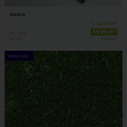
Azura
2
€ 14,05 m
2
€9,99 m
EXCL. BTW
2
€12,08 m
INCL. BTW
Beste koop!