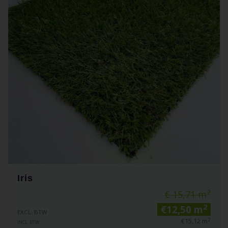
Iris
2
€ 15,71 m
2
€12,50 m
EXCL. BTW
2
€15,12 m
INCL. BTW