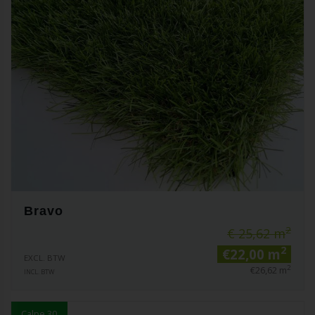
Bravo
2
€ 25,62 m
2
€22,00 m
EXCL. BTW
2
€26,62 m
INCL. BTW
Calpe 30