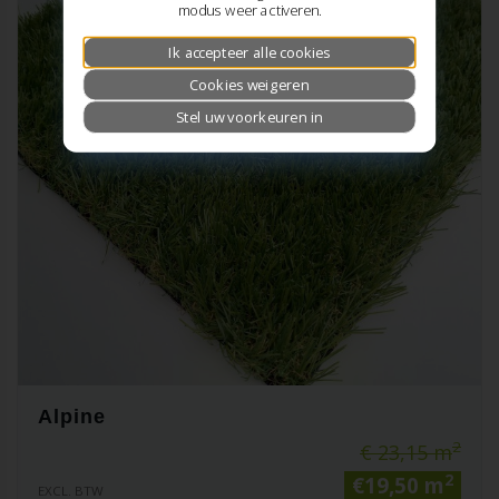
modus weer activeren.
Ik accepteer alle cookies
Cookies weigeren
Stel uw voorkeuren in
Alpine
2
€ 23,15 m
2
€19,50 m
EXCL. BTW