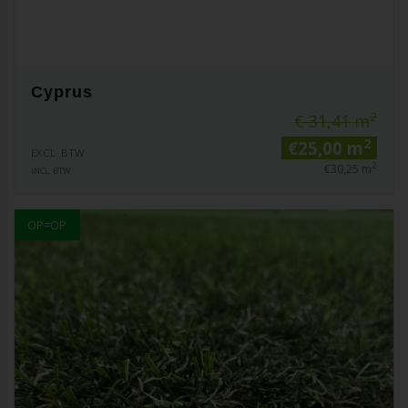
Cyprus
2
€ 31,41 m
2
€25,00 m
EXCL. BTW
2
€30,25 m
INCL. BTW
OP=OP