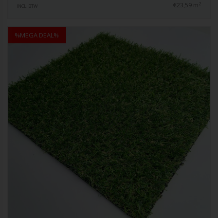
2
€23,59 m
INCL. BTW
%MEGA DEAL%