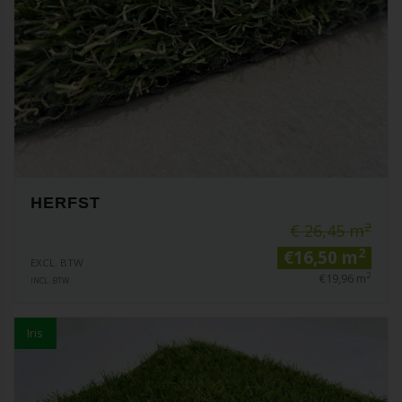
HERFST
2
€ 26,45 m
2
€16,50 m
EXCL. BTW
2
€19,96 m
INCL. BTW
Iris