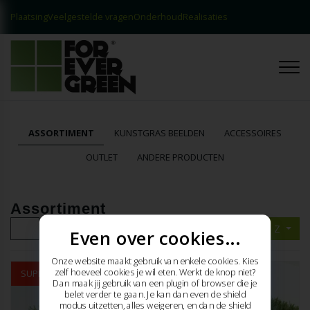
Plaatsing
Veelgestelde vragen
Onderhoud
Realisaties
Contact
Realisaties
ASSORTIMENT
KUNSTGRAS BEELDEN
ACCESSOIRES
OUTLET
ANDERE PRODUCTEN
Assortiment
Titel A - Z
Even over cookies...
Onze website maakt gebruik van enkele cookies. Kies
zelf hoeveel cookies je wil eten. Werkt de knop niet?
SUPER STUNT
Dan maak jij gebruik van een plugin of browser die je
belet verder te gaan. Je kan dan even de shield
modus uitzetten, alles weigeren, en dan de shield