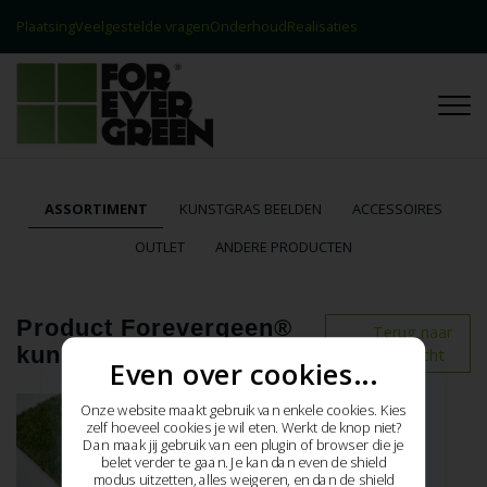
Plaatsing
Veelgestelde vragen
Onderhoud
Realisaties
Contact
Realisaties
ASSORTIMENT
KUNSTGRAS BEELDEN
ACCESSOIRES
OUTLET
ANDERE PRODUCTEN
Product Forevergeen®
Terug naar
kunstgras Alpine
het overzicht
Even over cookies...
Onze website maakt gebruik van enkele cookies. Kies
zelf hoeveel cookies je wil eten. Werkt de knop niet?
Dan maak jij gebruik van een plugin of browser die je
belet verder te gaan. Je kan dan even de shield
modus uitzetten, alles weigeren, en dan de shield