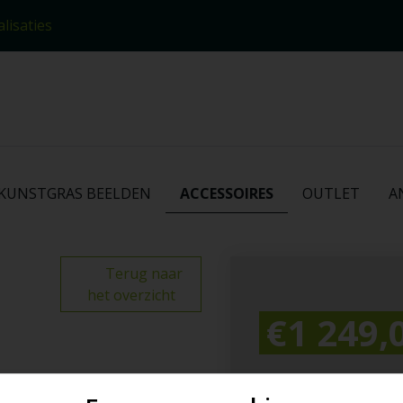
lisaties
KUNSTGRAS BEELDEN
ACCESSOIRES
OUTLET
A
Terug naar
het overzicht
€1 249,