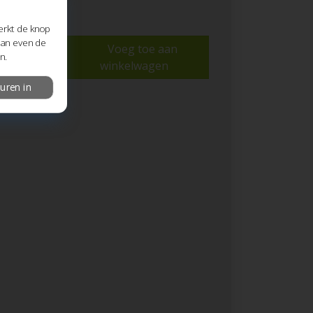
Werkt de knop
 dan even de
Voeg toe aan
n.
winkelwagen
uren in