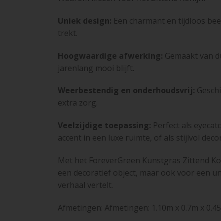
Uniek design:
Een charmant en tijdloos beel
trekt.
Hoogwaardige afwerking:
Gemaakt van d
jarenlang mooi blijft.
Weerbestendig en onderhoudsvrij:
Geschi
extra zorg.
Veelzijdige toepassing:
Perfect als eyecatc
accent in een luxe ruimte, of als stijlvol d
Met het ForeverGreen Kunstgras Zittend Koni
een decoratief object, maar ook voor een un
verhaal vertelt.
Afmetingen: Afmetingen: 1.10m x 0.7m x 0.4