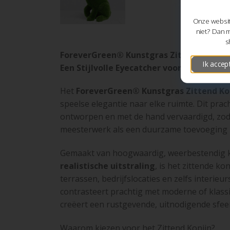
Onze website
niet? Dan m
s
ForeverGreen® Kunstgras Zittend Konijn
Ik accep
Een Stijlvolle Eyecatcher voor Tuin en Int
Het
ForeverGreen® Kunstgras Zittend Ko
speelse elegantie naar elke ruimte. Dit pra
ontworpen en met de hand vervaardigd, zoda
meesterwerk als een duurzame toevoeging 
Gemaakt van hoogwaardig, weerbestendig 
realistische uitstraling
, is het zittende ko
terrassen, bedrijfslocaties en zelfs interieu
contrasteert prachtig met moderne of klas
creëert een rustgevende, uitnodigende sfee
Waarom kiezen voor het Zittend Konijn?