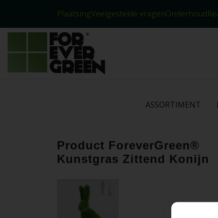
Plaatsing
Veelgestelde vragen
Onderhoud
Rea
Veelgestelde vragen
Onderhoud
ASSORTIMENT
Product ForeverGreen®
Kunstgras Zittend Konijn