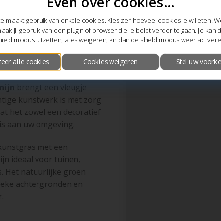
Even over cookies...
 maakt gebruik van enkele cookies. Kies zelf hoeveel cookies je wil eten. 
aak jij gebruik van een plugin of browser die je belet verder te gaan. Je kan
hield modus uitzetten, alles weigeren, en dan de shield modus weer activere
teer alle cookies
Cookies weigeren
Stel uw voorke
erieur
nijn
brengt een vleugje
chtige kunstwerk is met zorg
t het zowel een decoratief
is aan uw omgeving.
kunstgras met een
nijn ideaal voor tuinen,
rs. Het natuurlijke groen
sieke achtergronden en
r.