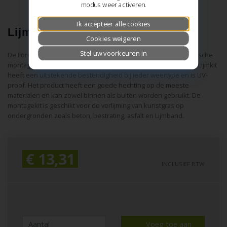
modus weer activeren.
Ik accepteer alle cookies
Lijmkit
Cookies weigeren
Stel uw voorkeuren in
De Forevergreen Lijmkit is een universeel toepasbare en elastische
montagekit voor het verlijmen van kunstgras. De Forevergreen Lijmkit
heeft een uitstekende bestendigheid bij ieder weertype en is UV­
proof. Het product heeft een goede hechting op de meeste
materialen en kan zowel binnen als buiten worden gebruikt. De
montagekit is geschikt voor de verlijming van kunstgras op
ondergronden zoals beton, bestrating, asfalt en Lijmband.
€ 13,31
INCLUSIEF BTW
Voeg toe aan