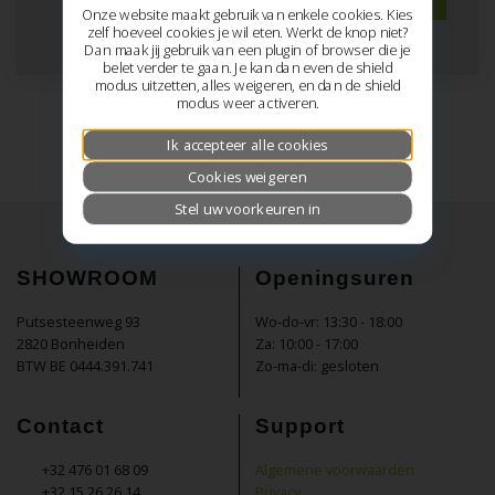
winkelwagen
Onze website maakt gebruik van enkele cookies. Kies
zelf hoeveel cookies je wil eten. Werkt de knop niet?
Dan maak jij gebruik van een plugin of browser die je
belet verder te gaan. Je kan dan even de shield
modus uitzetten, alles weigeren, en dan de shield
modus weer activeren.
Ik accepteer alle cookies
Cookies weigeren
Stel uw voorkeuren in
SHOWROOM
Openingsuren
Putsesteenweg 93
Wo-do-vr: 13:30 - 18:00
2820 Bonheiden
Za: 10:00 - 17:00
BTW BE 0444.391.741
Zo-ma-di: gesloten
Contact
Support
+32 476 01 68 09
Algemene voorwaarden
+32 15 26 26 14
Privacy